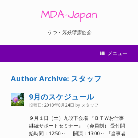
コ
ン
MDA-Japan
テ
ン
ツ
へ
うつ・気分障害協会
ス
キ
ッ
メニュー
プ
Author Archive:
スタッフ
9月のスケジュール
投稿日:
2018年8月24日
by
スタッフ
９月１日（土）九段下会場 『ＢＴＷお仕事
継続サポートセミナー』 （会員制） 受付開
始時間：12:50～ 開演：13:00～ 『当事者