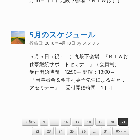
月16日（土）九段下会場 『ＢＴＷお […]
5月のスケジュール
投稿日:
2018年4月18日
by
スタッフ
５月５日（祝・土）九段下会場 『ＢＴＷお
仕事継続サポートセミナー』（会員制）
受付開始時間：12:50～ 開演：13:00～
『当事者会＆金井利英子先生によるキャリ
アセミナー』 受付開始時間：1 […]
投稿ナビゲーション
« 前へ
1
…
16
17
18
19
20
21
22
23
24
25
26
…
31
次へ »