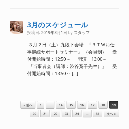
3月のスケジュール
投稿日:
2019年3月1日
by
スタッフ
３月２日（土）九段下会場 『ＢＴＷお仕
事継続サポートセミナー』 （会員制） 受
付開始時間：12:50～ 開演：13:00～
『当事者会（講師：渋谷寛子先生）』 受
付開始時間：13:50～ […]
投稿ナビゲーション
« 前へ
1
…
14
15
16
17
18
19
20
21
22
23
24
…
31
次へ »