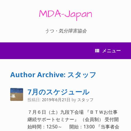
コ
ン
MDA-Japan
テ
ン
ツ
へ
うつ・気分障害協会
ス
キ
ッ
メニュー
プ
Author Archive:
スタッフ
7月のスケジュール
投稿日:
2019年6月21日
by
スタッフ
７月６日（土）九段下会場 『ＢＴＷお仕事
継続サポートセミナー』 （会員制） 受付開
始時間：12:50～ 開始：13:00 『当事者会