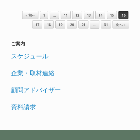
投稿ナビゲーション
« 前へ
1
…
11
12
13
14
15
16
17
18
19
20
21
…
31
次へ »
ご案内
スケジュール
企業・取材連絡
顧問アドバイザー
資料請求