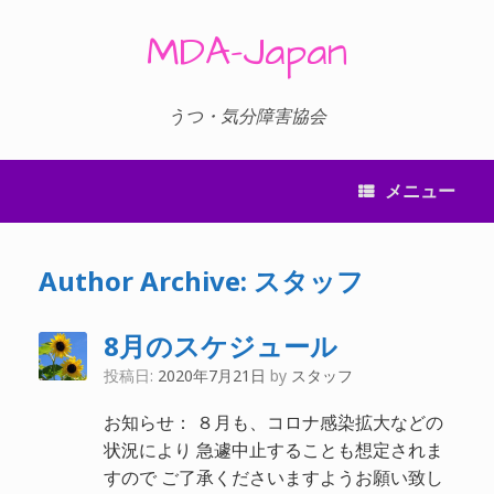
コ
ン
MDA-Japan
テ
ン
ツ
へ
うつ・気分障害協会
ス
キ
ッ
メニュー
プ
Author Archive:
スタッフ
8月のスケジュール
投稿日:
2020年7月21日
by
スタッフ
お知らせ： ８月も、コロナ感染拡大などの
状況により 急遽中止することも想定されま
すので ご了承くださいますようお願い致し