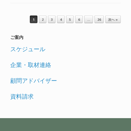
投稿ナビゲーション
1
2
3
4
5
6
…
26
次へ »
ご案内
スケジュール
企業・取材連絡
顧問アドバイザー
資料請求