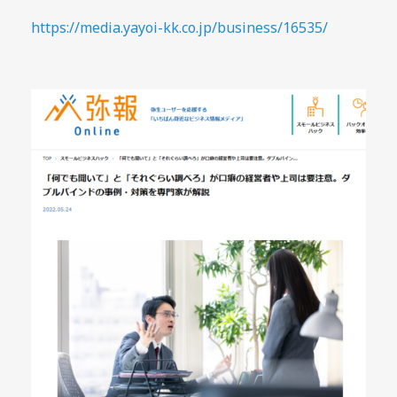
https://media.yayoi-kk.co.jp/
business/16535/