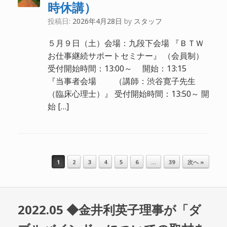
時休講）
投稿日:
2026年4月28日
by
スタッフ
５月９日（土）会場：九段下会場 『ＢＴＷ
お仕事継続サポートセミナー』 （会員制）
受付開始時間：13:00～ 開始：13:15
『当事者会場 （講師：渋谷寛子先生
（臨床心理士）』 受付開始時間：13:50～ 開
始 […]
1
2
3
4
5
6
…
39
次へ »
投稿ナビゲーション
2022.05 ◆金井利英子理事が「ダ