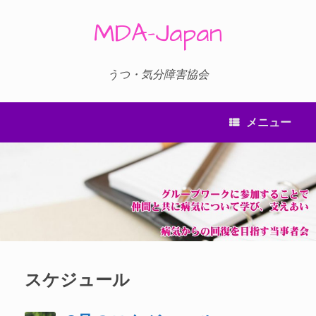
コ
ン
MDA-Japan
テ
ン
ツ
へ
うつ・気分障害協会
ス
キ
ッ
メニュー
プ
スケジュール