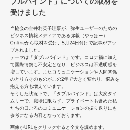
ブルバインド」についての取材を
受けました
当協会の金井利英子理事が、弥生ユーザーのための
ビジネス情報メ
ディアである弥報（やっほー）
Onlineから取材を受け、5月24日付けで記事が
アッ
プされました。
テーマは「ダブルバインド」です。コロナ禍に加え
て国際情勢も
不安定となり、ビジネスは不透明感を
増しています。またコミュニケーションや人間関
係
のとり方そのものがこの2年で大きく変わり、悩みを
抱える方も増えています。
そうした状況下で、「ダブルバインド」は大変タイ
ムリーで、職場
に限らず、プライベートも含めた私
たちの日ごろのコミュニケーションの振り返りにも
参考になる内容となっております。
画像かURLをクリックすると全文を読めます。