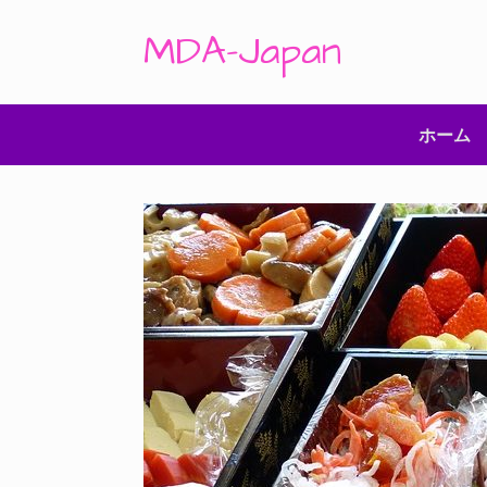
コ
ン
MDA-Japan
テ
ン
ツ
へ
ス
ホーム
キ
ッ
プ