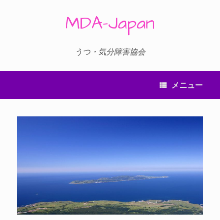
コ
ン
MDA-Japan
テ
ン
ツ
へ
うつ・気分障害協会
ス
キ
ッ
メニュー
プ