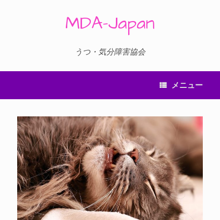
コ
ン
MDA-Japan
テ
ン
ツ
へ
うつ・気分障害協会
ス
キ
ッ
メニュー
プ