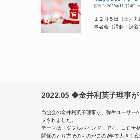
投稿日:
2020年11月24日
b
１２月５日（土）九段
事者会（講師：渋谷寛子
投稿ナビゲーション
2022.05 ◆金井利英子
当協会の金井利英子理事が、弥生ユーザー
プされました。
テーマは「ダブルバインド」です。コロナ
関
係のとり方そのものがこの2年で大きく