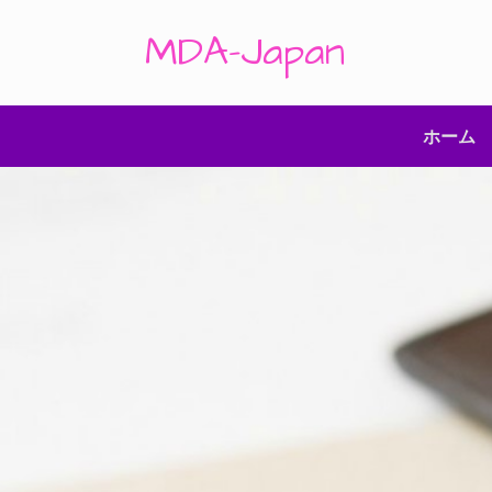
コ
ン
MDA-Japan
テ
ン
ツ
へ
ス
ホーム
キ
ッ
プ