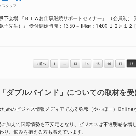
y
スタッフ
下会場 『ＢＴＷお仕事継続サポートセミナー』 （会員制） 受付開
先生）』 受付開始時間：13:50～ 開始：14:00 １２月１２ [
« 前へ
1
…
13
14
15
16
17
18
理事が「ダブルバインド」についての取材を
のためのビジネス情報メ
ディアである弥報（やっほー）Onlin
禍に加えて国際情勢も
不安定となり、ビジネスは不透明感を増
変わり、悩みを抱える方も増えています。