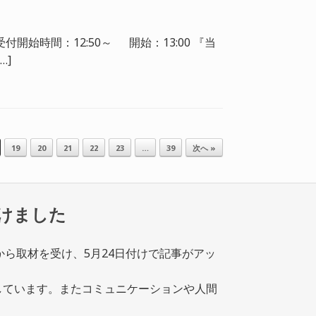
始時間：12:50～ 開始：13:00 『当
…]
19
20
21
22
23
…
39
次へ »
受けました
eから取材を受け、5月24日付けで記事が
アッ
しています。またコミュニケーションや人間